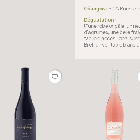
Cépages :
90% Roussane
Dégustation :
D’une robe or pâle, un n
d'agrumes, une belle frai
facile d'accès. Idéal sur 
Bref, un véritable blanc de
favorite_border