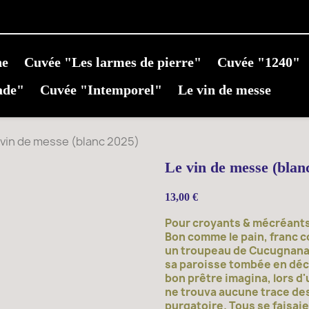
ne
Cuvée "Les larmes de pierre"
Cuvée "1240"
ade"
Cuvée "Intemporel"
Le vin de messe
 vin de messe (blanc 2025)
Le vin de messe (blan
13,00 €
Pour croyants & mécréants
Bon comme le pain, franc co
un troupeau de Cucugnanai
sa paroisse tombée en décr
bon prêtre imagina, lors d'u
ne trouva aucune trace de
purgatoire. Tous se faisaien