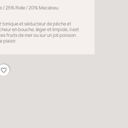
 / 25% Rolle / 20% Macabeu
ez tonique et séducteur de pêche et
cheur en bouche, léger et limpide, il est
des fruits de mer ou sur un joli poisson.
 plaisir.
favorite_border